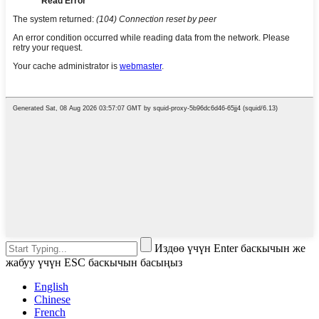
Издөө үчүн Enter баскычын же
жабуу үчүн ESC баскычын басыңыз
English
Chinese
French