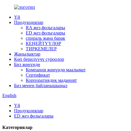
Үй
Продукциялар
RA жез фольгалары
ED жез фольгалары
спираль жана барак
КЕҢЕЙТҮҮЛӨР
ТИРКЕМЕЛЕР
Жаңылыктар
Көп берилүүчү суроолор
Биз жөнүндө
Компания жөнүндө маалымат
Сертификат
Корпоративдик маданият
Биз менен байланышыңыз
English
Үй
Продукциялар
ED жез фольгалары
Категориялар