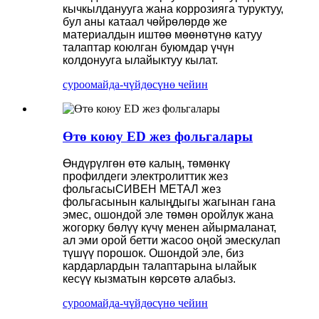
кычкылданууга жана коррозияга туруктуу,
бул аны катаал чөйрөлөрдө же
материалдын иштөө мөөнөтүнө катуу
талаптар коюлган буюмдар үчүн
колдонууга ылайыктуу кылат.
суроо
майда-чүйдөсүнө чейин
Өтө коюу ED жез фольгалары
Өндүрүлгөн өтө калың, төмөнкү
профилдеги электролиттик жез
фольгасы
СИВЕН МЕТАЛ
жез
фольгасынын калыңдыгы жагынан гана
эмес, ошондой эле төмөн оройлук жана
жогорку бөлүү күчү менен айырмаланат,
ал эми орой бетти жасоо оңой эмес
кулап
түшүү
порошок. Ошондой эле, биз
кардарлардын талаптарына ылайык
кесүү кызматын көрсөтө алабыз.
суроо
майда-чүйдөсүнө чейин