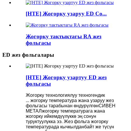
[HTE] Жогорку узаруу ED Co...
Жогорку тактыктагы RA жез
фольгасы
ED жез фольгалары
[HTE] Жогорку узартуу ED жез
фольгасы
Жогорку технологиялуу техногендик
...
жогорку температура жана узаруу
жез
фольгасы тарабынан өндүрүлгөн
СИВЕН
МЕТАЛ
жогорку температурага жана
жогорку ийкемдүүлүккө эң сонун
туруктуулукка ээ. Жез фольга жогорку
температурада кычкылданбайт же түсүн