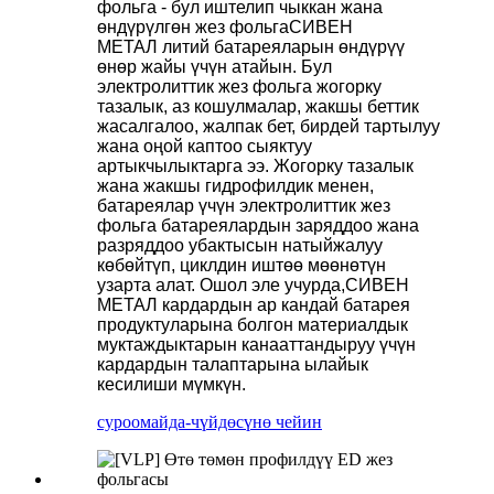
фольга - бул иштелип чыккан жана
өндүрүлгөн жез фольга
СИВЕН
МЕТАЛ
литий батареяларын өндүрүү
өнөр жайы үчүн атайын. Бул
электролиттик жез фольга жогорку
тазалык, аз кошулмалар, жакшы беттик
жасалгалоо, жалпак бет, бирдей тартылуу
жана оңой каптоо сыяктуу
артыкчылыктарга ээ. Жогорку тазалык
жана жакшы гидрофилдик менен,
батареялар үчүн электролиттик жез
фольга батареялардын заряддоо жана
разряддоо убактысын натыйжалуу
көбөйтүп, циклдин иштөө мөөнөтүн
узарта алат. Ошол эле учурда,
СИВЕН
МЕТАЛ
кардардын ар кандай батарея
продуктуларына болгон материалдык
муктаждыктарын канааттандыруу үчүн
кардардын талаптарына ылайык
кесилиши мүмкүн.
суроо
майда-чүйдөсүнө чейин