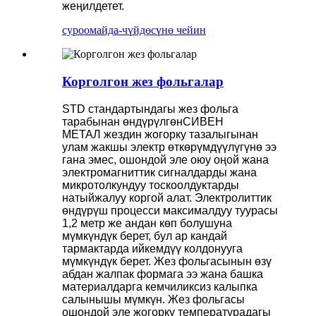
жеңилдетет.
суроо
майда-чүйдөсүнө чейин
Корголгон жез фольгалар
STD стандартындагы жез фольга
тарабынан өндүрүлгөн
СИВЕН
МЕТАЛ
жездин жогорку тазалыгынан
улам жакшы электр өткөрүмдүүлүгүнө ээ
гана эмес, ошондой эле оюу оңой жана
электромагниттик сигналдарды жана
микротолкундуу тоскоолдуктарды
натыйжалуу коргой алат. Электролиттик
өндүрүш процесси максималдуу туурасы
1,2 метр же андан көп болушуна
мүмкүндүк берет, бул ар кандай
тармактарда ийкемдүү колдонууга
мүмкүндүк берет. Жез фольгасынын өзү
абдан жалпак формага ээ жана башка
материалдарга кемчиликсиз калыпка
салынышы мүмкүн. Жез фольгасы
ошондой эле жогорку температурадагы