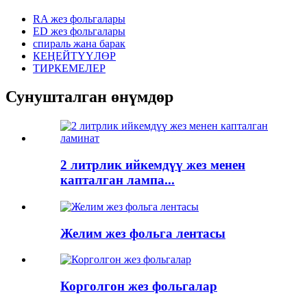
RA жез фольгалары
ED жез фольгалары
спираль жана барак
КЕҢЕЙТҮҮЛӨР
ТИРКЕМЕЛЕР
Сунушталган өнүмдөр
2 литрлик ийкемдүү жез менен
капталган лампа...
Желим жез фольга лентасы
Корголгон жез фольгалар