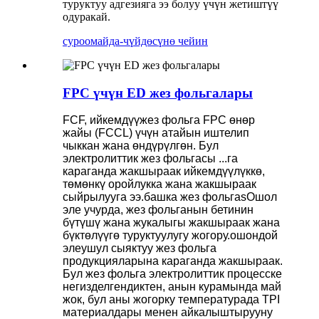
туруктуу адгезияга ээ болуу үчүн жетиштүү
одуракай.
суроо
майда-чүйдөсүнө чейин
FPC үчүн ED жез фольгалары
FCF, ийкемдүү
жез фольга
FPC өнөр
жайы (FCCL) үчүн атайын иштелип
чыккан жана өндүрүлгөн. Бул
электролиттик жез фольгасы ...га
караганда жакшыраак ийкемдүүлүккө,
төмөнкү оройлукка жана жакшыраак
сыйрылууга ээ.
башка
жез фольга
s
Ошол
эле учурда, жез фольганын бетинин
бүтүшү жана жукалыгы жакшыраак жана
бүктөлүүгө туруктуулугу жогору.
ошондой
эле
ушул сыяктуу жез фольга
продукцияларына караганда жакшыраак.
Бул жез фольга электролиттик процесске
негизделгендиктен, анын курамында май
жок, бул аны жогорку температурада TPI
материалдары менен айкалыштырууну