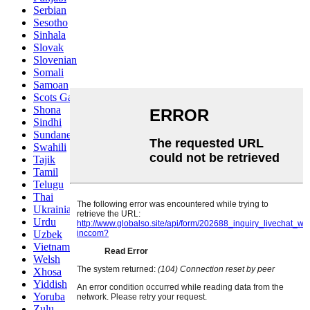
Serbian
Sesotho
Sinhala
Slovak
Slovenian
Somali
Samoan
Scots Gaelic
Shona
Sindhi
Sundanese
Swahili
Tajik
Tamil
Telugu
Thai
Ukrainian
Urdu
Uzbek
Vietnamese
Welsh
Xhosa
Yiddish
Yoruba
Zulu