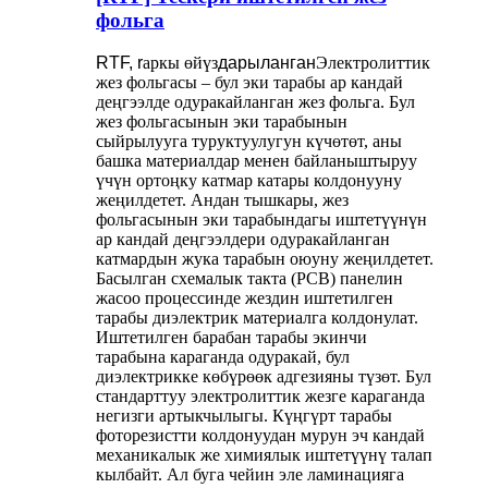
фольга
RTF, r
аркы өйүз
дарыланган
Электролиттик
жез фольгасы – бул эки тарабы ар кандай
деңгээлде одуракайланган жез фольга. Бул
жез фольгасынын эки тарабынын
сыйрылууга туруктуулугун күчөтөт, аны
башка материалдар менен байланыштыруу
үчүн ортоңку катмар катары колдонууну
жеңилдетет. Андан тышкары, жез
фольгасынын эки тарабындагы иштетүүнүн
ар кандай деңгээлдери одуракайланган
катмардын жука тарабын оюуну жеңилдетет.
Басылган схемалык такта (PCB) панелин
жасоо процессинде жездин иштетилген
тарабы диэлектрик материалга колдонулат.
Иштетилген барабан тарабы экинчи
тарабына караганда одуракай, бул
диэлектрикке көбүрөөк адгезияны түзөт. Бул
стандарттуу электролиттик жезге караганда
негизги артыкчылыгы. Күңгүрт тарабы
фоторезистти колдонуудан мурун эч кандай
механикалык же химиялык иштетүүнү талап
кылбайт. Ал буга чейин эле ламинацияга