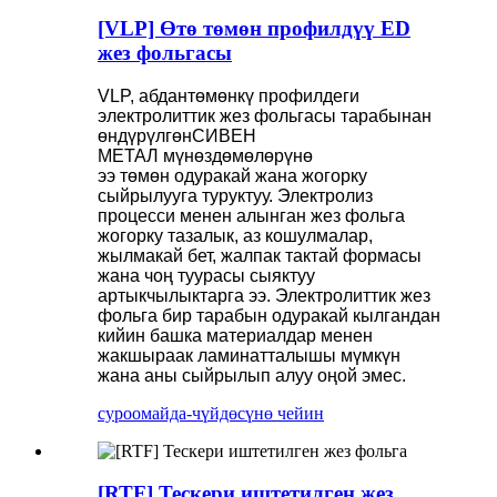
[VLP] Өтө төмөн профилдүү ED
жез фольгасы
VLP,
абдан
төмөнкү профилдеги
электролиттик жез фольгасы тарабынан
өндүрүлгөн
СИВЕН
МЕТАЛ
мүнөздөмөлөрүнө
ээ
төмөн
одуракай жана жогорку
сыйрылууга туруктуу. Электролиз
процесси менен алынган жез фольга
жогорку тазалык, аз кошулмалар,
жылмакай бет, жалпак тактай формасы
жана чоң туурасы сыяктуу
артыкчылыктарга ээ. Электролиттик жез
фольга бир тарабын одуракай кылгандан
кийин башка материалдар менен
жакшыраак ламинатталышы мүмкүн
жана аны сыйрылып алуу оңой эмес.
суроо
майда-чүйдөсүнө чейин
[RTF] Тескери иштетилген жез