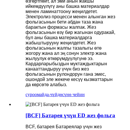
өзгөртпөйт, ал эми анын жакшы
ийкемдүүлүгү аны башка материалдар
менен ламинаттоону жеңилдетет.
Электролиз процесси менен алынган жез
фольгасынын бети абдан таза жана
барактын формасы жалпак. Жез
фольгасынын өзү бир жагынан одуракай,
бул аны башка материалдарга
жабыштырууну жеңилдетет. Жез
фольгасынын жалпы тазалыгы өтө
жогору жана ал эң сонун электр жана
жылуулук өткөрүмдүүлүгүнө ээ.
Кардарларыбыздын муктаждыктарын
канааттандыруу үчүн биз жез
фольгасынын рулондорун гана эмес,
ошондой эле жекече кесүү кызматтарын
да көрсөтө алабыз.
суроо
майда-чүйдөсүнө чейин
[BCF] Батарея үчүн ED жез фольга
BCF, батарея
Батареялар үчүн жез