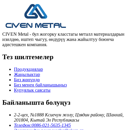
CIVEN Metal - бул жогорку класстагы металл материалдарын
изилдөө, иштеп чыгуу, өндүрүү жана жайылтуу боюнча
адистешкен компания.
Тез шилтемелер
Продукциялар
Жаңылыктар
Биз жөнүндө
Биз менен байланышыңыз
Купуялык саясаты
Байланышта болуңуз
2-2-цех, №1888 Ксиечун жолу, Цзядин району, Шанхай,
201804, Кытай Эл Республикасы
Телефон:
0086-021-5635-1345