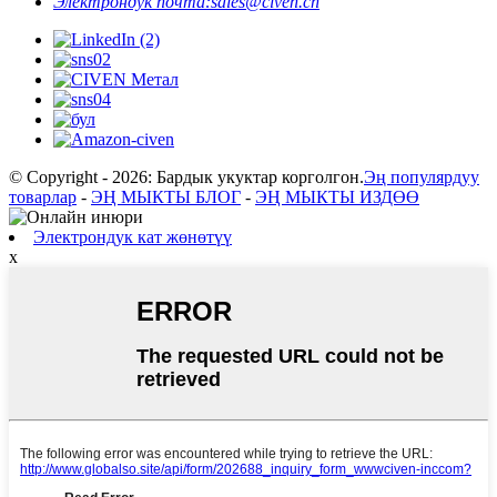
Электрондук почта:
sales@civen.cn
© Copyright - 2026: Бардык укуктар корголгон.
Эң популярдуу
товарлар
-
ЭҢ МЫКТЫ БЛОГ
-
ЭҢ МЫКТЫ ИЗДӨӨ
Электрондук кат жөнөтүү
x