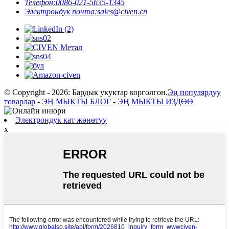
Телефон:
0086-021-5635-1345
Электрондук почта:
sales@civen.cn
© Copyright - 2026: Бардык укуктар корголгон.
Эң популярдуу
товарлар
-
ЭҢ МЫКТЫ БЛОГ
-
ЭҢ МЫКТЫ ИЗДӨӨ
Электрондук кат жөнөтүү
x