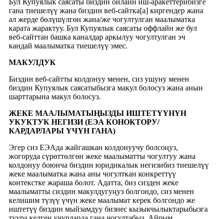
Бул Купуялык саясаты биздин онлайн иш-аракеттерибизге
гана тиешелүү жана биздин веб-сайтка[a] киргендер жана
ал жерде бөлүшүлгөн жана/же чогултулган маалыматка
карата жарактуу. Бул Купуялык саясаты оффлайн же бул
веб-сайттан башка каналдар аркылуу чогултулган эч
кандай маалыматка тиешелүү эмес.
МАКУЛДУК
Биздин веб-сайтты колдонуу менен, сиз ушуну менен
биздин Купуялык саясатыбызга макул болосуз жана анын
шарттарына макул болосуз.
ЖЕКЕ МААЛЫМАТЫҢЫЗДЫ ИШТЕТҮҮНҮН
УКУКТУК НЕГИЗИ (ЕЭА КОНОКТОРУ/
КАРДАРЛАРЫ ҮЧҮН ГАНА)
Эгер сиз ЕЭАда жайгашкан колдонуучу болсоңуз,
жогоруда сүрөттөлгөн жеке маалыматты чогултуу жана
колдонуу боюнча биздин юридикалык негизибиз тиешелүү
жеке маалыматка жана аны чогулткан конкреттүү
контекстке жараша болот. Адатта, биз сизден жеке
маалыматты сиздин макулдугуңуз болгондо, сиз менен
келишим түзүү үчүн жеке маалымат керек болгондо же
иштетүү биздин мыйзамдуу бизнес кызыкчылыктарыбызга
туура келген учурларда гана чогултабыз. Айрым