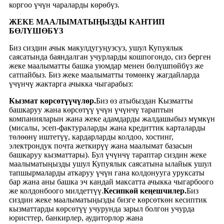
коргоо үчүн чараларды көрөбүз.
ЖЕКЕ МААЛЫМАТЫҢЫЗДЫ КАНТИП
БӨЛҮШӨБҮЗ
Биз сиздин ачык макулдугуңузсуз, ушул Купуялык
саясатында баяндалган учурларды кошпогондо, сиз берген
жеке маалыматты башка уюмдар менен бөлүшпөйбүз же
сатпайбыз. Биз жеке маалыматты төмөнкү жагдайларда
үчүнчү жактарга ачыкка чыгарабыз:
Кызмат көрсөтүүчүлөр.
Биз өз атыбыздан Кызматты
башкаруу жана көрсөтүү үчүн үчүнчү тараптын
компанияларын жана жеке адамдарды жалдашыбыз мүмкүн
(мисалы, эсеп-фактураларды жана кредиттик карталарды
төлөөнү иштетүү, кардарларды колдоо, хостинг,
электрондук почта жеткирүү жана маалымат базасын
башкаруу кызматтары). Бул үчүнчү тараптар сиздин жеке
маалыматыңызды ушул Купуялык саясатына ылайык ушул
тапшырмаларды аткаруу үчүн гана колдонууга уруксаты
бар жана аны башка эч кандай максатта ачыкка чыгарбоого
же колдонбоого милдеттүү.
Кесипкөй кеңешчилер.
Биз
сиздин жеке маалыматыңызды бизге көрсөткөн кесиптик
кызматтарды көрсөтүү учурунда зарыл болгон учурда
юристтер, банкирлер, аудиторлор жана