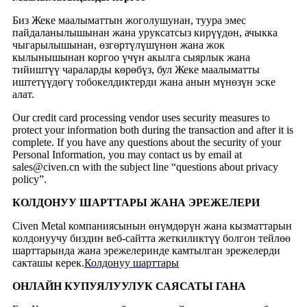
Биз Жеке маалыматтын жоголушунан, туура эмес
пайдаланылышынан жана уруксатсыз кирүүдөн, ачыкка
чыгарылышынан, өзгөртүлүшүнөн жана жок
кылынышынан коргоо үчүн акылга сыярлык жана
тийиштүү чараларды көрөбүз, бул Жеке маалыматты
иштетүүдөгү тобокелдиктерди жана анын мүнөзүн эске
алат.
Our credit card processing vendor uses security measures to
protect your information both during the transaction and after it is
complete. If you have any questions about the security of your
Personal Information, you may contact us by email at
sales@civen.cn with the subject line “questions about privacy
policy”.
КОЛДОНУУ ШАРТТАРЫ ЖАНА ЭРЕЖЕЛЕРИ
Civen Metal компаниясынын өнүмдөрүн жана кызматтарын
колдонуучу биздин веб-сайтта жеткиликтүү болгон тейлөө
шарттарында жана эрежелеринде камтылган эрежелерди
сакташы керек.
Колдонуу шарттары
ОНЛАЙН КУПУЯЛУУЛУК САЯСАТЫ ГАНА