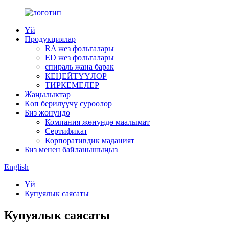
Үй
Продукциялар
RA жез фольгалары
ED жез фольгалары
спираль жана барак
КЕҢЕЙТҮҮЛӨР
ТИРКЕМЕЛЕР
Жаңылыктар
Көп берилүүчү суроолор
Биз жөнүндө
Компания жөнүндө маалымат
Сертификат
Корпоративдик маданият
Биз менен байланышыңыз
English
Үй
Купуялык саясаты
Купуялык саясаты