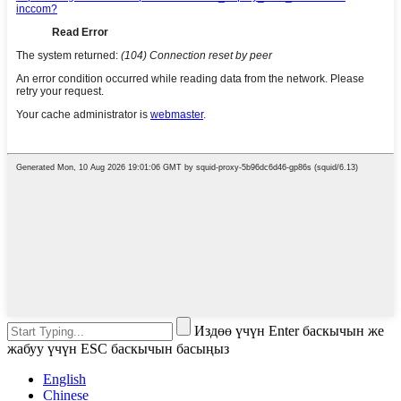
Издөө үчүн Enter баскычын же
жабуу үчүн ESC баскычын басыңыз
English
Chinese