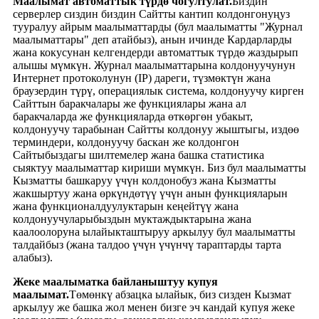
Маалымат автоматтык түрдө чогултулат.
Биздин
серверлер сиздин биздин Сайтты кантип колдонгонуңуз
тууралуу айрым маалыматтарды (бул маалыматты "Журнал
маалыматтары" деп атайбыз), анын ичинде Кардарларды
жана кокусунан келгендерди автоматтык түрдө жаздырып
алышы мүмкүн. Журнал маалыматтарына колдонуучунун
Интернет протоколунун (IP) дареги, түзмөктүн жана
браузердин түрү, операциялык система, колдонуучу кирген
Сайттын баракчалары же функциялары жана ал
баракчаларда же функцияларда өткөргөн убакыт,
колдонуучу тарабынан Сайтты колдонуу жыштыгы, издөө
терминдери, колдонуучу баскан же колдонгон
Сайтыбыздагы шилтемелер жана башка статистика
сыяктуу маалыматтар кириши мүмкүн. Биз бул маалыматты
Кызматты башкаруу үчүн колдонобуз жана Кызматты
жакшыртуу жана өркүндөтүү үчүн анын функцияларын
жана функционалдуулуктарын кеңейтүү жана
колдонуучуларыбыздын муктаждыктарына жана
каалоолоруна ылайыкташтыруу аркылуу бул маалыматты
талдайбыз (жана талдоо үчүн үчүнчү тараптарды тарта
алабыз).
Жеке маалыматка байланыштуу купуя
маалымат.
Төмөнкү абзацка ылайык, биз сизден Кызмат
аркылуу же башка жол менен бизге эч кандай купуя жеке