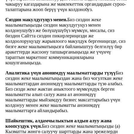
чакыруу кагаздарына же мамлекеттик органдардын суроо-
талаптарына жооп берүү үчүн колдонобуз.
Сиздин макулдугуңуз менен.
Биз сиздин жеке
маалыматыңызды сиздин макулдугуңуз менен
колдонушубуз же бөлүшүшүбүз мүмкүн, мисалы, сиз
биздин Сайтта сиздин пикирлериңизди же
колдоолоруңузду жарыялоого макулдук бергениңизде, сиз
бизге жеке маалыматыңызга байланыштуу белгилүү бир
аракеттерди жасоону тапшырганыңызда же үчүнчү
тараптын маркетинг коммуникацияларына
кошулганыңызда.
Аналитика үчүн анонимдүү маалыматтарды түзүү
Биз
сиздин жеке маалыматыңыздан жана биз чогулткан жеке
маалыматтардан анонимдүү маалыматтарды түзө алабыз.
Биз сизди жеке жактан аныктоого мүмкүндүк берген
маалыматты алып салуу жана ал анонимдүү
маалыматтарды мыйзамдуу бизнес максаттарыбыз үчүн
колдонуу менен жеке маалыматты анонимдүү
маалыматтарга айландырабыз.
Шайкештик, алдамчылыктын алдын алуу жана
коопсуздук үчүн.
Биз сиздин жеке маалыматыңызды (а)
Кызматты жөнгө салуучу шарттарды жана эрежелерди