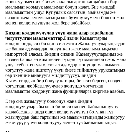
жооптуу эмеспиз. Сиз ачыкка чыгарган кандайдыр бир
маалымат коомдук маалымат болуп калат. Биз мындай
маалыматтын ушул Купуялык саясатын, мыйзамды же
сиздин жеке купуялыгыңызды бузушу мүмкүн болгон жол
менен колдонулушуна жол бере албайбыз.
Биздин колдонуучулар үчүн жана алар тарабынан
чогултулган маалыматтар.
Биздин Кызматтарды
колдонгондо, сиз биздин системага Жазылуучуларыңыздан
же башка адамдардан чогулткан жеке маалыматыңызды
импорттой аласыз. Биздин сиздин Жазылуучуларыңыз же
сизден башка эч ким менен түздөн-түз мамилебиз жок жана
ушул себептен улам, сиз ал адамдар жөнүндө маалыматты
чогултуу жана иштетүү үчүн бизге тийиштүү уруксатыңыз
бар экенине ынанууга милдеттүүсүз. Биздин
Кызматтардын бир бөлүгү катары, биз сиз берген, сизден
чогулткан же Жазылуучулар жөнүндө чогулткан
маалыматты колдонуп жана функцияларга киргизе алабыз.
Эгер сиз жазылуучу болсоңуз жана биздин
колдонуучуларыбыздын бири сиз менен байланышууну
каалабасаңыз, анда ошол колдонуучунун ботунан түз
жазылуудан баш тартыңыз же маалыматыңызды жаңыртуу
же өчүрүү үчүн колдонуучу менен түз байланышыңыз.