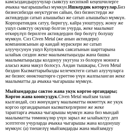
камсыздандыруучулар сыяктуу кесипкөй кеңешчилерге
ачыкка чыгарышыбыз мүмкүн.
Ишкердик которуулар.
Биз
бизнесибизди өнүктүргөн сайын, биз бизнестерди же
активдерди сатып алышыбыз же сатып алышыбыз мүмкүн.
Корпоративдик сатуу, биригүү, кайра уюштуруу, жоюу же
ушул сыяктуу окуялар болгон учурда, жеке маалымат
өткөрүлүп берилген активдердин бир бөлүгү болушу
мүмкүн. Сиз Civen Metal (же анын активдери)
компаниясынын ар кандай мураскери же сатып
алуучусунун ушул Купуялык саясатынын шарттарына
ылайык сиздин жеке маалыматыңызды жана башка
маалыматыңызды колдонуу укугуна ээ болорун моюнга
аласыз жана макул болосуз. Андан тышкары, Civen Metal
биздин Кызматтарыбызды келечектеги сатып алуучуларга
же бизнес өнөктөштөргө сүрөттөө үчүн жалпыланган жеке
маалыматты да ачыкка чыгарышы мүмкүн.
Мыйзамдарды сактоо жана укук коргоо органдары;
Коргоо жана коопсуздук
.Civen Metal мыйзам талап
кылгандай, сиз жөнүндөгү маалыматты өкмөттүк же укук
коргоо органдарынын кызматкерлерине же жеке
тараптарга ачыкка чыгарышы мүмкүн жана биз мындай
маалыматты төмөнкүлөр үчүн зарыл же ылайыктуу деп
эсептеген учурларда ачыкка чыгарышы жана колдонушу
мүмкүн: (а) тиешелүү мыйзамдарды жана мыйзамдуу