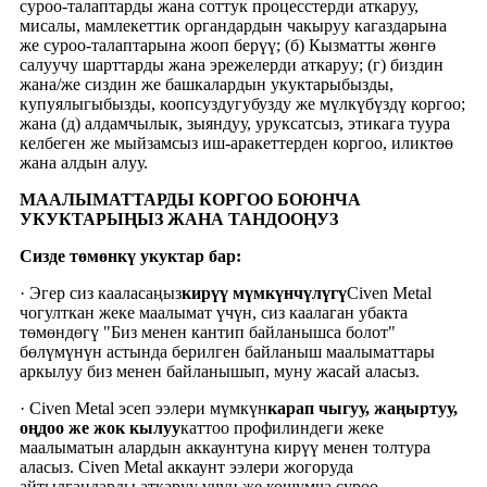
суроо-талаптарды жана соттук процесстерди аткаруу,
мисалы, мамлекеттик органдардын чакыруу кагаздарына
же суроо-талаптарына жооп берүү; (б) Кызматты жөнгө
салуучу шарттарды жана эрежелерди аткаруу; (г) биздин
жана/же сиздин же башкалардын укуктарыбызды,
купуялыгыбызды, коопсуздугубузду же мүлкүбүздү коргоо;
жана (д) алдамчылык, зыяндуу, уруксатсыз, этикага туура
келбеген же мыйзамсыз иш-аракеттерден коргоо, иликтөө
жана алдын алуу.
МААЛЫМАТТАРДЫ КОРГОО БОЮНЧА
УКУКТАРЫҢЫЗ ЖАНА ТАНДООҢУЗ
Сизде төмөнкү укуктар бар:
· Эгер сиз кааласаңыз
кирүү мүмкүнчүлүгү
Civen Metal
чогулткан жеке маалымат үчүн, сиз каалаган убакта
төмөндөгү "Биз менен кантип байланышса болот"
бөлүмүнүн астында берилген байланыш маалыматтары
аркылуу биз менен байланышып, муну жасай аласыз.
· Civen Metal эсеп ээлери мүмкүн
карап чыгуу, жаңыртуу,
оңдоо же жок кылуу
каттоо профилиндеги жеке
маалыматын алардын аккаунтуна кирүү менен толтура
аласыз. Civen Metal аккаунт ээлери жогоруда
айтылгандарды аткаруу үчүн же кошумча суроо-