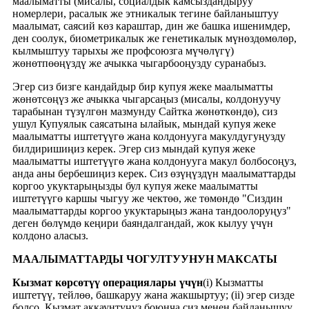
маалыматты (мисалы, социалдык камсыздандыруу
номерлери, расалык же этникалык тегине байланыштуу
маалымат, саясий көз караштар, дин же башка ишенимдер,
ден соолук, биометрикалык же генетикалык мүнөздөмөлөр,
кылмыштуу тарыхы же профсоюзга мүчөлүгү)
жөнөтпөөңүздү же ачыкка чыгарбооңузду суранабыз.
Эгер сиз бизге кандайдыр бир купуя жеке маалыматты
жөнөтсөңүз же ачыкка чыгарсаңыз (мисалы, колдонуучу
тарабынан түзүлгөн мазмунду Сайтка жөнөткөндө), сиз
ушул Купуялык саясатына ылайык, мындай купуя жеке
маалыматты иштетүүгө жана колдонууга макулдугуңузду
билдиришиңиз керек. Эгер сиз мындай купуя жеке
маалыматты иштетүүгө жана колдонууга макул болбосоңуз,
анда аны бербешиңиз керек. Сиз өзүңүздүн маалыматтарды
коргоо укуктарыңызды бул купуя жеке маалыматты
иштетүүгө каршы чыгуу же чектөө, же төмөндө "Сиздин
маалыматтарды коргоо укуктарыңыз жана тандоолоруңуз"
деген бөлүмдө кеңири баяндалгандай, жок кылуу үчүн
колдоно аласыз.
МААЛЫМАТТАРДЫ ЧОГУЛТУУНУН МАКСАТЫ
Кызмат көрсөтүү операциялары үчүн
(i) Кызматты
иштетүү, тейлөө, башкаруу жана жакшыртуу; (ii) эгер сизде
болсо, Кызмат аккаунтуңуз боюнча сиз менен байланышуу