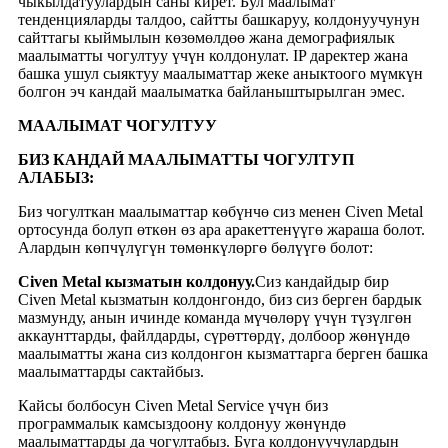
чыкылдатуулардын саны кирет. Бул маалымат
тенденцияларды талдоо, сайтты башкаруу, колдонуучунун
сайттагы кыймылын көзөмөлдөө жана демографиялык
маалыматты чогултуу үчүн колдонулат. IP даректер жана
башка ушул сыяктуу маалыматтар жеке аныктоого мүмкүн
болгон эч кандай маалыматка байланыштырылган эмес.
МААЛЫМАТ ЧОГУЛТУУ
БИЗ КАНДАЙ МААЛЫМАТТЫ ЧОГУЛТУП
АЛАБЫЗ:
Биз чогулткан маалыматтар көбүнчө сиз менен Civen Metal
ортосунда болуп өткөн өз ара аракеттенүүгө жараша болот.
Алардын көпчүлүгүн төмөнкүлөргө бөлүүгө болот:
Civen Metal кызматын колдонуу.
Сиз кандайдыр бир
Civen Metal кызматын колдонгондо, биз сиз берген бардык
мазмунду, анын ичинде команда мүчөлөрү үчүн түзүлгөн
аккаунттарды, файлдарды, сүрөттөрдү, долбоор жөнүндө
маалыматты жана сиз колдонгон кызматтарга берген башка
маалыматтарды сактайбыз.
Кайсы болбосун Civen Metal Service үчүн биз
программалык камсыздоону колдонуу жөнүндө
маалыматтарды да чогултабыз. Буга колдонуучулардын