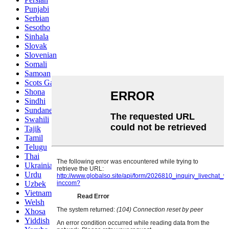
Punjabi
Serbian
Sesotho
Sinhala
Slovak
Slovenian
Somali
Samoan
Scots Gaelic
Shona
Sindhi
Sundanese
Swahili
Tajik
Tamil
Telugu
Thai
Ukrainian
Urdu
Uzbek
Vietnamese
Welsh
Xhosa
Yiddish