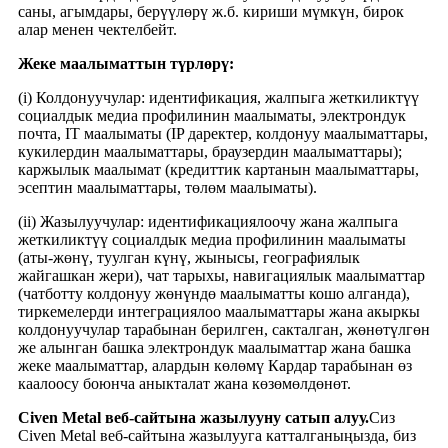
саны, агымдары, берүүлөрү ж.б. кириши мүмкүн, бирок
алар менен чектелбейт.
Жеке маалыматтын түрлөрү:
(i) Колдонуучулар: идентификация, жалпыга жеткиликтүү
социалдык медиа профилинин маалыматы, электрондук
почта, IT маалыматы (IP даректер, колдонуу маалыматтары,
кукилердин маалыматтары, браузердин маалыматтары);
каржылык маалымат (кредиттик картанын маалыматтары,
эсептин маалыматтары, төлөм маалыматы).
(ii) Жазылуучулар: идентификациялоочу жана жалпыга
жеткиликтүү социалдык медиа профилинин маалыматы
(аты-жөнү, туулган күнү, жынысы, географиялык
жайгашкан жери), чат тарыхы, навигациялык маалыматтар
(чатботту колдонуу жөнүндө маалыматты кошо алганда),
тиркемелерди интеграциялоо маалыматтары жана акыркы
колдонуучулар тарабынан берилген, сакталган, жөнөтүлгөн
же алынган башка электрондук маалыматтар жана башка
жеке маалыматтар, алардын көлөмү Кардар тарабынан өз
каалоосу боюнча аныкталат жана көзөмөлдөнөт.
Civen Metal веб-сайтына жазылууну сатып алуу.
Сиз
Civen Metal веб-сайтына жазылууга катталганыңызда, биз