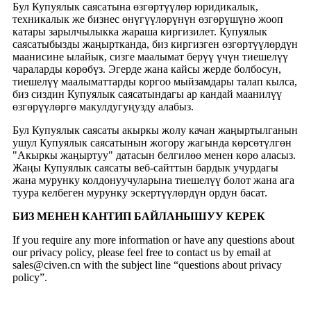
Бул Купуялык саясатына өзгөртүүлөр юридикалык,
техникалык же бизнес өнүгүүлөрүнүн өзгөрүшүнө жооп
катары зарылчылыкка жараша киргизилет. Купуялык
саясатыбызды жаңыртканда, биз киргизген өзгөртүүлөрдүн
маанисине ылайык, сизге маалымат берүү үчүн тиешелүү
чараларды көрөбүз. Эгерде жана кайсы жерде болбосун,
тиешелүү маалыматтарды коргоо мыйзамдары талап кылса,
биз сиздин Купуялык саясатындагы ар кандай маанилүү
өзгөрүүлөргө макулдугуңузду алабыз.
Бул Купуялык саясаты акыркы жолу качан жаңыртылганын
ушул Купуялык саясатынын жогору жагында көрсөтүлгөн
"Акыркы жаңыртуу" датасын белгилөө менен көрө аласыз.
Жаңы Купуялык саясаты веб-сайттын бардык учурдагы
жана мурунку колдонуучуларына тиешелүү болот жана ага
туура келбеген мурунку эскертүүлөрдүн ордун басат.
БИЗ МЕНЕН КАНТИП БАЙЛАНЫШУУ КЕРЕК
If you require any more information or have any questions about
our privacy policy, please feel free to contact us by email at
sales@civen.cn with the subject line “questions about privacy
policy”.