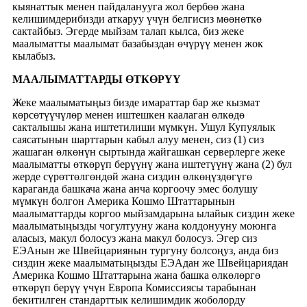
кыянаттык менен пайдаланууга жол бербөө жана
келишимдерибизди аткаруу үчүн белгисиз мөөнөткө
сактайбыз. Эгерде мыйзам талап кылса, биз жеке
маалыматты маалымат базабыздан өчүрүү менен жок
кылабыз.
МААЛЫМАТТАРДЫ ӨТКӨРҮҮ
Жеке маалыматыңыз бизде имараттар бар же кызмат
көрсөтүүчүлөр менен иштешкен каалаган өлкөдө
сакталышы жана иштетилиши мүмкүн. Ушул Купуялык
саясатынын шарттарын кабыл алуу менен, сиз (1) сиз
жашаган өлкөнүн сыртында жайгашкан серверлерге жеке
маалыматты өткөрүп берүүнү жана иштетүүнү жана (2) бул
жерде сүрөттөлгөндөй жана сиздин өлкөңүздөгүгө
караганда башкача жана анча коргоочу эмес болушу
мүмкүн болгон Америка Кошмо Штаттарынын
маалыматтарды коргоо мыйзамдарына ылайык сиздин жеке
маалыматыңызды чогултууну жана колдонууну моюнга
аласыз, макул болосуз жана макул болосуз. Эгер сиз
ЕЭАнын же Швейцариянын тургуну болсоңуз, анда биз
сиздин жеке маалыматыңызды ЕЭАдан же Швейцариядан
Америка Кошмо Штаттарына жана башка өлкөлөргө
өткөрүп берүү үчүн Европа Комиссиясы тарабынан
бекитилген стандарттык келишимдик жоболорду