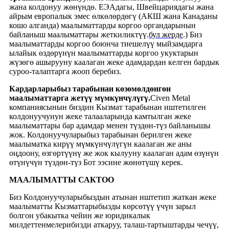
жана колдонуу жөнүндө. ЕЭАдагы, Швейцариядагы жана
айрым европалык эмес өлкөлөрдөгү (АКШ жана Канаданы
кошо алганда) маалыматтарды коргоо органдарынын
байланыш маалыматтары жеткиликтүү.
бул жерде
.) Биз
маалыматтарды коргоо боюнча тиешелүү мыйзамдарга
ылайык өздөрүнүн маалыматтарды коргоо укуктарын
жүзөгө ашырууну каалаган жеке адамдардан келген бардык
суроо-талаптарга жооп беребиз.
Кардарларыбыз тарабынан көзөмөлдөнгөн
маалыматтарга жетүү мүмкүнчүлүгү.
Civen Metal
компаниясынын биздин Кызмат тарабынан иштетилген
колдонуучунун жеке талааларында камтылган жеке
маалыматтары бар адамдар менен түздөн-түз байланышы
жок. Колдонуучуларыбыз тарабынан берилген жеке
маалыматка кирүү мүмкүнчүлүгүн каалаган же аны
оңдоону, өзгөртүүнү же жок кылууну каалаган адам өзүнүн
өтүнүчүн түздөн-түз Бот ээсине жөнөтүшү керек.
МААЛЫМАТТЫ САКТОО
Биз Колдонуучуларыбыздын атынан иштетип жаткан жеке
маалыматты Кызматтарыбызды көрсөтүү үчүн зарыл
болгон убакытка чейин же юридикалык
милдеттенмелерибизди аткаруу, талаш-тартыштарды чечүү,