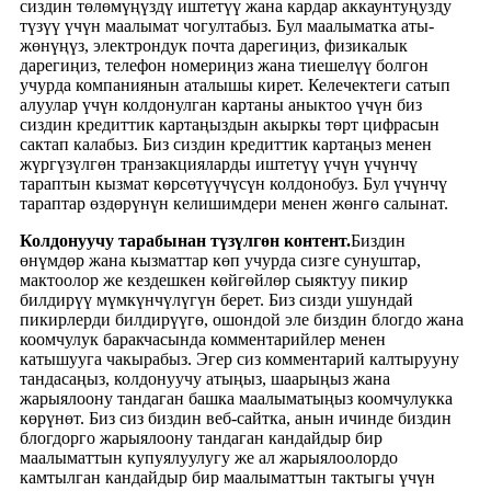
сиздин төлөмүңүздү иштетүү жана кардар аккаунтуңузду
түзүү үчүн маалымат чогултабыз. Бул маалыматка аты-
жөнүңүз, электрондук почта дарегиңиз, физикалык
дарегиңиз, телефон номериңиз жана тиешелүү болгон
учурда компаниянын аталышы кирет. Келечектеги сатып
алуулар үчүн колдонулган картаны аныктоо үчүн биз
сиздин кредиттик картаңыздын акыркы төрт цифрасын
сактап калабыз. Биз сиздин кредиттик картаңыз менен
жүргүзүлгөн транзакцияларды иштетүү үчүн үчүнчү
тараптын кызмат көрсөтүүчүсүн колдонобуз. Бул үчүнчү
тараптар өздөрүнүн келишимдери менен жөнгө салынат.
Колдонуучу тарабынан түзүлгөн контент.
Биздин
өнүмдөр жана кызматтар көп учурда сизге сунуштар,
мактоолор же кездешкен көйгөйлөр сыяктуу пикир
билдирүү мүмкүнчүлүгүн берет. Биз сизди ушундай
пикирлерди билдирүүгө, ошондой эле биздин блогдо жана
коомчулук баракчасында комментарийлер менен
катышууга чакырабыз. Эгер сиз комментарий калтырууну
тандасаңыз, колдонуучу атыңыз, шаарыңыз жана
жарыялоону тандаган башка маалыматыңыз коомчулукка
көрүнөт. Биз сиз биздин веб-сайтка, анын ичинде биздин
блогдорго жарыялоону тандаган кандайдыр бир
маалыматтын купуялуулугу же ал жарыялоолордо
камтылган кандайдыр бир маалыматтын тактыгы үчүн