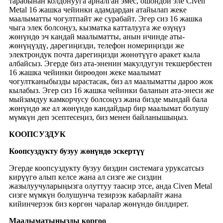
тарабынан колдонууга арналган эмес, ошондой эле Civen
Metal 16 жашка чейинки адамдардан атайылап жеке
маалыматты чогултпайт же сурабайт. Эгер сиз 16 жашка
чыга элек болсоңуз, кызматка катталууга же өзүңүз
жөнүндө эч кандай маалыматты, анын ичинде аты-
жөнүңүздү, дарегиңизди, телефон номериңизди же
электрондук почта дарегиңизди жөнөтүүгө аракет кыла
албайсыз. Эгерде биз ата-эненин макулдугун текшербестен
16 жашка чейинки бирөөдөн жеке маалымат
чогултканыбызды ырастасак, биз ал маалыматты дароо жок
кылабыз. Эгер сиз 16 жашка чейинки баланын ата-энеси же
мыйзамдуу камкорчусу болсоңуз жана бизде мындай бала
жөнүндө же ал жөнүндө кандайдыр бир маалымат болушу
мүмкүн деп эсептесеңиз, биз менен байланышыңыз.
КООПСУЗДУК
Коопсуздукту бузуу жөнүндө эскертүү
Эгерде коопсуздукту бузуу биздин системага уруксатсыз
кирүүгө алып келсе жана ал сизге же сиздин
жазылуучуларыңызга олуттуу таасир этсе, анда Civen Metal
сизге мүмкүн болушунча тезирээк кабарлайт жана
кийинчерээк биз көргөн чаралар жөнүндө билдирет.
Маалыматыңызды коргоо