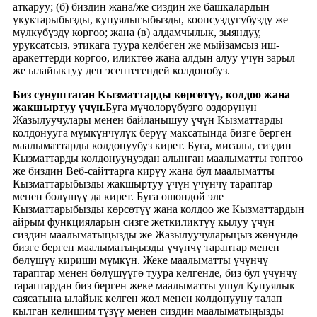
аткаруу; (б) биздин жана/же сиздин же башкалардын
укуктарыбызды, купуялыгыбызды, коопсуздугубузду же
мүлкүбүздү коргоо; жана (в) алдамчылык, зыяндуу,
уруксатсыз, этикага туура келбеген же мыйзамсыз иш-
аракеттерди коргоо, иликтөө жана алдын алуу үчүн зарыл
же ылайыктуу деп эсептегендей колдонобуз.
Биз сунуштаган Кызматтарды көрсөтүү, колдоо жана
жакшыртуу үчүн.
Буга мүчөлөрүбүзгө өздөрүнүн
Жазылуучулары менен байланышуу үчүн Кызматтарды
колдонууга мүмкүнчүлүк берүү максатында бизге берген
маалыматтарды колдонуубуз кирет. Буга, мисалы, сиздин
Кызматтарды колдонууңуздан алынган маалыматты топтоо
же биздин Веб-сайттарга кирүү жана бул маалыматты
Кызматтарыбызды жакшыртуу үчүн үчүнчү тараптар
менен бөлүшүү да кирет. Буга ошондой эле
Кызматтарыбызды көрсөтүү жана колдоо же Кызматтардын
айрым функцияларын сизге жеткиликтүү кылуу үчүн
сиздин маалыматыңызды же Жазылуучуларыңыз жөнүндө
бизге берген маалыматыңызды үчүнчү тараптар менен
бөлүшүү кириши мүмкүн. Жеке маалыматты үчүнчү
тараптар менен бөлүшүүгө туура келгенде, биз бул үчүнчү
тараптардан биз берген жеке маалыматты ушул Купуялык
саясатына ылайык келген жол менен колдонууну талап
кылган келишим түзүү менен сиздин маалыматыңызды