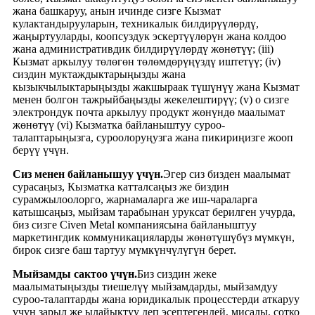
жана башкаруу, анын ичинде сизге Кызмат
кулактандырууларын, техникалык билдирүүлөрдү,
жаңыртууларды, коопсуздук эскертүүлөрүн жана колдоо
жана административдик билдирүүлөрдү жөнөтүү; (iii)
Кызмат аркылуу төлөгөн төлөмдөрүңүздү иштетүү; (iv)
сиздин муктаждыктарыңызды жана
кызыкчылыктарыңызды жакшыраак түшүнүү жана Кызмат
менен болгон тажрыйбаңызды жекелештирүү; (v) o сизге
электрондук почта аркылуу продукт жөнүндө маалымат
жөнөтүү (vi) Кызматка байланыштуу суроо-
талаптарыңызга, суроолоруңузга жана пикириңизге жооп
берүү үчүн.
Сиз менен байланышуу үчүн.
Эгер сиз бизден маалымат
сурасаңыз, Кызматка катталсаңыз же биздин
сурамжылоолорго, жарнамаларга же иш-чараларга
катышсаңыз, мыйзам тарабынан уруксат берилген учурда,
биз сизге Civen Metal компаниясына байланыштуу
маркетингдик коммуникацияларды жөнөтүшүбүз мүмкүн,
бирок сизге баш тартуу мүмкүнчүлүгүн берет.
Мыйзамды сактоо үчүн.
Биз сиздин жеке
маалыматыңызды тиешелүү мыйзамдарды, мыйзамдуу
суроо-талаптарды жана юридикалык процесстерди аткаруу
үчүн зарыл же ылайыктуу деп эсептегендей, мисалы, сотко