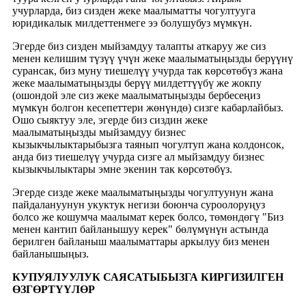
учурларда, биз сизден жеке маалыматты чогултууга
юридикалык милдеттенмеге ээ болушубуз мүмкүн.
Эгерде биз сизден мыйзамдуу талапты аткаруу же сиз
менен келишим түзүү үчүн жеке маалыматыңызды берүүнү
сурансак, биз муну тиешелүү учурда так көрсөтөбүз жана
жеке маалыматыңызды берүү милдеттүүбү же жокпу
(ошондой эле сиз жеке маалыматыңызды бербесеңиз
мүмкүн болгон кесепеттери жөнүндө) сизге кабарлайбыз.
Ошо сыяктуу эле, эгерде биз сиздин жеке
маалыматыңызды мыйзамдуу бизнес
кызыкчылыктарыбызга таянып чогултуп жана колдонсок,
анда биз тиешелүү учурда сизге ал мыйзамдуу бизнес
кызыкчылыктары эмне экенин так көрсөтөбүз.
Эгерде сизде жеке маалыматыңызды чогултуунун жана
пайдалануунун укуктук негизи боюнча суроолоруңуз
болсо же кошумча маалымат керек болсо, төмөндөгү "Биз
менен кантип байланышуу керек" бөлүмүнүн астында
берилген байланыш маалыматтары аркылуу биз менен
байланышыңыз.
КУПУЯЛУУЛУК САЯСАТЫБЫЗГА КИРГИЗИЛГЕН
ӨЗГӨРТҮҮЛӨР