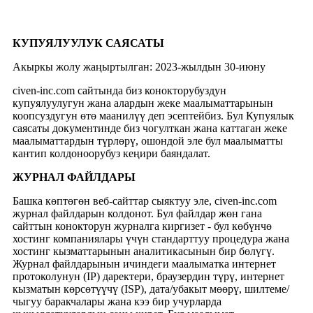
КУПУЯЛУУЛУК САЯСАТЫ
Акыркы жолу жаңыртылган: 2023-жылдын 30-июну
civen-inc.com сайтында биз конокторубуздун
купуялуулугун жана алардын жеке маалыматтарынын
коопсуздугун өтө маанилүү деп эсептейбиз. Бул Купуялык
саясаты документинде биз чогулткан жана каттаган жеке
маалыматтардын түрлөрү, ошондой эле бул маалыматты
кантип колдоноорубуз кеңири баяндалат.
ЖУРНАЛ ФАЙЛДАРЫ
Башка көптөгөн веб-сайттар сыяктуу эле, civen-inc.com
журнал файлдарын колдонот. Бул файлдар жөн гана
сайттын конокторун журналга киргизет - бул көбүнчө
хостинг компаниялары үчүн стандарттуу процедура жана
хостинг кызматтарынын аналитикасынын бир бөлүгү.
Журнал файлдарынын ичиндеги маалыматка интернет
протоколунун (IP) даректери, браузердин түрү, интернет
кызматын көрсөтүүчү (ISP), дата/убакыт мөөрү, шилтеме/
чыгуу баракчалары жана кээ бир учурларда