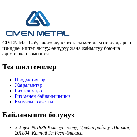
CIVEN Metal - бул жогорку класстагы металл материалдарын
изилдөө, иштеп чыгуу, өндүрүү жана жайылтуу боюнча
адистешкен компания.
Тез шилтемелер
Продукциялар
Жаңылыктар
Биз жөнүндө
Биз менен байланышыңыз
Купуялык саясаты
Байланышта болуңуз
2-2-цех, №1888 Ксиечун жолу, Цзядин району, Шанхай,
201804, Кытай Эл Республикасы