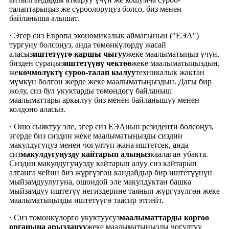
талаптарыңыз же суроолоруңуз болсо, биз менен
байланыша алышат.
· Эгер сиз Европа экономикалык аймагынын ("ЕЭА")
тургуну болсоңуз, анда төмөнкүлөрдү жасай
аласыз
иштетүүгө каршы чыгуу
жеке маалыматыңыз үчүн,
бизден сураңыз
иштетүүнү чектөө
жеке маалыматыңыздын,
же
көчмөлүктү суроо-талап кылуу
техникалык жактан
мүмкүн болгон жерде жеке маалыматыңыздын. Дагы бир
жолу, сиз бул укуктарды төмөндөгү байланыш
маалыматтары аркылуу биз менен байланышуу менен
колдоно аласыз.
· Ошо сыяктуу эле, эгер сиз ЕЭАнын резиденти болсоңуз,
эгерде биз сиздин жеке маалыматыңызды сиздин
макулдугуңуз менен чогултуп жана иштетсек, анда
сиз
макулдугуңузду кайтарып алыңыз
каалаган убакта.
Сиздин макулдугуңузду кайтарып алуу сиз кайтарып
алганга чейин биз жүргүзгөн кандайдыр бир иштетүүнүн
мыйзамдуулугуна, ошондой эле макулдуктан башка
мыйзамдуу иштетүү негиздерине таянып жүргүзүлгөн жеке
маалыматыңызды иштетүүгө таасир этпейт.
· Сиз төмөнкүлөргө укуктуусуз
маалыматтарды коргоо
органына арыздануу
жеке маалыматыңызды чогултуу