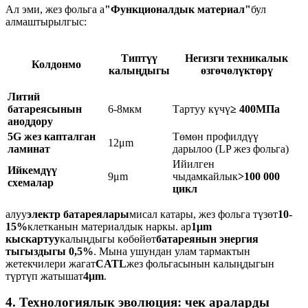
Ал эми, жез фольга а
"Функционалдык материал"
бул
алмаштырылгыс:
Типтүү
Негизги техникалык
Колдонмо
калыңдыгы
өзгөчөлүктөрү
Литий
батареясынын
6-8мкм
Тартуу күчү
≥ 400МПа
аноддору
5G жез капталган
Төмөн профилдүү
12μm
ламинат
дарылоо (LP жез фольга)
Ийилген
Ийкемдүү
9μm
чыдамкайлык
>100 000
схемалар
цикл
алуу
электр батареялары
мисал катары, жез фольга түзөт
10-
15%
клетканын материалдык наркы. ар
1μm
кыскартуу
калыңдыгы көбөйөт
батареянын энергия
тыгыздыгы 0,5%
. Мына ушундан улам тармактын
жетекчилери жагат
CATL
жез фольгасынын калыңдыгын
түртүп жатышат
4μm
.
4. Технологиялык эволюция: чек араларды