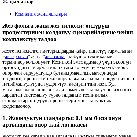
Жаңылыктар
Компания жаңылыктары
Жез фольга жана жез тилкеси: өндүрүш
процесстеринен колдонуу сценарийлерине чейин
комплекстүү талдоо
жезге негизделген материалдарды кайра иштетүү тармагында,
«
жез фольга
” жана “
жез тилке
” көбүнчө техникалык
терминдер колдонулат. Кесипкөй эмес адамдар үчүн экөөнүн
ортосундагы айырма тилдик гана көрүнүшү мүмкүн, бирок
өнөр жай өндүрүшүндө бул айырмачылык материалды
тандоого, процесстин жолдоруна жана акыркы продукциянын
натыйжалуулугуна түздөн-түз таасирин тийгизет. Бул
макалада алардын негизги айырмачылыктары үч негизги көз
караштан системалуу түрдө талданат: техникалык
стандарттар, өндүрүш процесстери жана тармактык
колдонмолор.
1. Жоондуктун стандарты: 0,1 мм босогонун
артындагы өнөр жай логикасы
Жоондук көз карашынан алганда,
0,1 мм
жез тилкелери менен