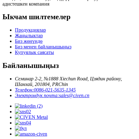
адистешкен компания
Ыкчам шилтемелер
Продукциялар
Жаңылыктар
Биз жөнүндө
Биз менен байланышыңыз
Купуялык саясаты
Байланышыңыз
Семинар 2-2, №1888 Xiechun Road, Цзядин району,
Шанхай, 201804, PRChin
Телефон:
0086-021-5635-1345
Электрондук почта:
sales@civen.cn