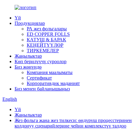
Үй
Продукциялар
РА жез фольгалары
ED COPPER FOLLS
КАТУШ & БАРАК
КЕҢЕЙТҮҮЛӨР
ТИРКЕМЕЛЕР
Жаңылыктар
Көп берилүүчү суроолор
Биз жөнүндө
Компания маалыматы
Сертификат
Корпоративдик маданият
Биз менен байланышыңыз
English
Үй
Жаңылыктар
Жез фольга жана жез тилкеси: өндүрүш процесстеринен
колдонуу сценарийлерине чейин комплекстүү талдоо