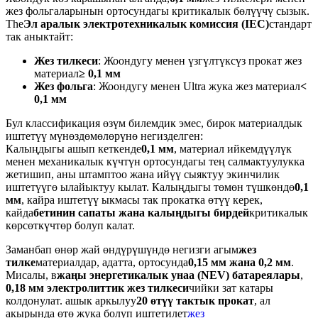
жез фольгаларынын ортосундагы критикалык бөлүүчү сызык.
The
Эл аралык электротехникалык комиссия (IEC)
стандарт
так аныктайт:
Жез тилкеси
: Жоондугу менен үзгүлтүксүз прокат жез
материал
≥ 0,1 мм
Жез фольга
: Жоондугу менен Ultra жука жез материал
<
0,1 мм
Бул классификация өзүм билемдик эмес, бирок материалдык
иштетүү мүнөздөмөлөрүнө негизделген:
Калыңдыгы ашып кеткенде
0,1 мм
, материал ийкемдүүлүк
менен механикалык күчтүн ортосундагы тең салмактуулукка
жетишип, аны штамптоо жана ийүү сыяктуу экинчилик
иштетүүгө ылайыктуу кылат. Калыңдыгы төмөн түшкөндө
0,1
мм
, кайра иштетүү ыкмасы так прокатка өтүү керек,
кайда
бетинин сапаты жана калыңдыгы бирдей
критикалык
көрсөткүчтөр болуп калат.
Заманбап өнөр жай өндүрүшүндө негизги агым
жез
тилке
материалдар, адатта, ортосунда
0,15 мм жана 0,2 мм
.
Мисалы, в
жаңы энергетикалык унаа (NEV) батареялары
,
0,18 мм электролиттик жез тилкеси
чийки зат катары
колдонулат. ашык аркылуу
20 өтүү тактык прокат
, ал
акырында өтө жука болуп иштетилет
жез