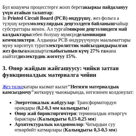
Бул кошумча процесстерге жооп берет
акыркы пайдалануу
үчүн атайын талаптар
:
In
Printed Circuit Board (PCB) өндүрүшү
, жез фольга а
түзүшү керек
молекулярдык деңгээлдеги байланыш
чайыр
субстраттары менен. Ал тургай
микрон деңгээлиндеги май
калдыктары
себеп болушу мүмкүн
деламинация
кемчиликтери
. Алдыңкы PCB өндүрүүчүнүн маалыматтары
муну көрсөтүп турат
электролиттик майсыздандырылган
жез фольга
жакшыртат
кабыгынын күчү 27% га
жана
азайтат
диэлектрдик жоготуу 15%
.
3. Өнөр жайдын жайгашуусу: чийки заттан
функционалдык материалга чейин
Жез тилке
катары кызмат кылат
"Негизги материалдык
камсыздоочу"
жеткирүү чынжырында, негизинен колдонулат:
Энергетикалык жабдуулар
: Трансформатордун
орамдары (
0,2-0,3 мм калыңдыгы
)
Өнөр жай бириктиргичтери
: терминалдык өткөргүч
барактары (
Калыңдыгы 0,15-0,25 мм
)
Архитектуралык колдонмолор
: Чатырдын суу
өткөрбөйт катмарлары (
Калыңдыгы 0,3-0,5 мм
)