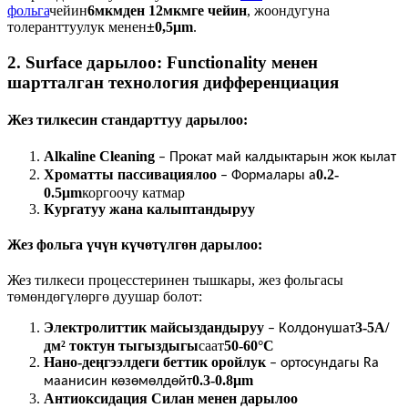
фольга
чейин
6мкмден 12мкмге чейин
, жоондугуна
толеранттуулук менен
±0,5μm
.
2. Surface дарылоо: Functionality менен
шартталган технология дифференциация
Жез тилкесин стандарттуу дарылоо:
Alkaline Cleaning
– Прокат май калдыктарын жок кылат
Хроматты пассивациялоо
0.2-
– Формалары а
0.5μm
коргоочу катмар
Кургатуу жана калыптандыруу
Жез фольга үчүн күчөтүлгөн дарылоо:
Жез тилкеси процесстеринен тышкары, жез фольгасы
төмөндөгүлөргө дуушар болот:
Электролиттик майсыздандыруу
3-5A/
– Колдонушат
дм² токтун тыгыздыгы
саат
50-60°C
Нано-деңгээлдеги беттик оройлук
– ортосундагы Ra
0.3-0.8μm
маанисин көзөмөлдөйт
Антиоксидация Силан менен дарылоо