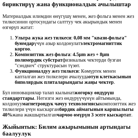
бириктирүү жана функционалдык ачылыштар
Материалдык илимдин өнүгүшү менен, жез фольга менен жез
тилкесинин ортосундагы салттуу чек акырындык менен
өзгөрүп жатат:
Ультра жука жез тилкеси
:
0,08 мм "квази-фольга"
буюмдар
үчүн азыр колдонулат
электромагниттик
коргоо
.
Композиттик жез фольга
:
4.5μm жез + 8μm
полимердик субстрат
физикалык чектерди бузган
"сэндвич" структурасын түзөт.
Функционалдуу жез тилкеси
: Көмүртек менен
капталган жез тилкелери ачылууда
отун клеткасынын
биполярдык плиталарындагы жаңы чектер
.
Бул инновациялар талап кылынат
жогорку өндүрүш
стандарттары
. Негизги жез өндүрүүчүнүн айтымында,
колдонуу
магнетрондук чачуу технологиясы
композиттик жез
тилкелери үчүн кыскарган
бирдик аймагынын каршылыгы
40%
жана жакшыртылган
чарчоо өмүрүн 3 эсеге кыскартат
.
Жыйынтык: Билим ажырымынын артындагы
баалуулук