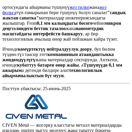
ортосундагы айырманы түшүнүү
жез тилке
жана
жез
фольга
түп-тамырынан бери түшүнүү болуп саналат
"сандык
жактан сапатка"
материалдар инженериясындагы
жылыштар. From
0,1 мм калыңдыгы босого
чейин
микрон
деңгээлиндеги беттик тазалоо
жана
нанометрдик
масштабдагы интерфейсти башкаруу
, ар бир
технологиялык ачылыш өнөр жай пейзажын кайра түзөт.
Ичинде
көмүртектүү нейтралдуулук доору
, бул билим
түздөн-түз таасир этет
компаниянын атаандаштыкка
жөндөмдүүлүгү
жаны материалдар секторунда. Анткени,
ичинде
кубаттуу батарея өнөр жайы
, а
Түшүнүүдө 0,1 мм
ажырым
а дегенди билдире алат
технологиялык
айырмачылыктын бүт муун
.
Посттун убактысы: 25-июнь-2025
CIVEN Metal — жогорку класстагы металл материалдарды
изилдөө, иштеп чыгуу, өндүрүү жана таратуу боюнча