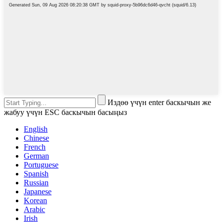
Издөө үчүн enter баскычын же
жабуу үчүн ESC баскычын басыңыз
English
Chinese
French
German
Portuguese
Spanish
Russian
Japanese
Korean
Arabic
Irish